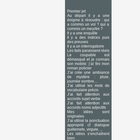
Premier jet
Au départ il y a une
énigme à résoudre : qui
a commis un vol ? qui a
commis un meurtre ?
Il y a une enquête
Il y a des indices puis
des preuves
Il y a un interrogatoire
Les faits paraissent réels
Le coupable est
démasqué et je connais
son mobile: j’ai fini mon
roman policier
J’ai crée une ambiance
de mystère : pluie,
journée sombre....
J’ai utilisé les mots de
vocabulaire précis
J’ai fait attention aux
accords sujet verbe
J’ai fait attention aux
accords noms adjectifs
Mes idées sont
originales
J’ai utilisé la ponctuation
approprié cf dialogue
guillemets, virgule, ...
Les idées s’enchaînent
bien