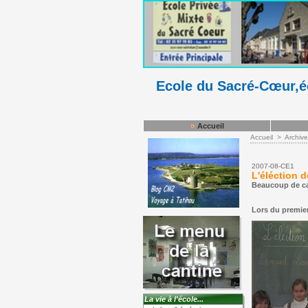
Ecole du Sacré-Cœur,éc
Accueil
Accueil
>
Archiv
2007-08-CE1
L'éléction 
Beaucoup de can
Lors du premier
La vie à l'école...