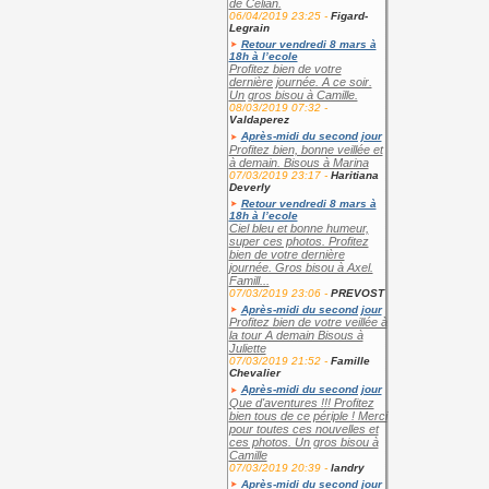
de Célian.
06/04/2019 23:25 -
Figard-
Legrain
Retour vendredi 8 mars à
18h à l’ecole
Profitez bien de votre
dernière journée. A ce soir.
Un gros bisou à Camille.
08/03/2019 07:32 -
Valdaperez
Après-midi du second jour
Profitez bien, bonne veillée et
à demain. Bisous à Marina
07/03/2019 23:17 -
Haritiana
Deverly
Retour vendredi 8 mars à
18h à l’ecole
Ciel bleu et bonne humeur,
super ces photos. Profitez
bien de votre dernière
journée. Gros bisou à Axel.
Famill...
07/03/2019 23:06 -
PREVOST
Après-midi du second jour
Profitez bien de votre veillée à
la tour A demain Bisous à
Juliette
07/03/2019 21:52 -
Famille
Chevalier
Après-midi du second jour
Que d'aventures !!! Profitez
bien tous de ce périple ! Merci
pour toutes ces nouvelles et
ces photos. Un gros bisou à
Camille
07/03/2019 20:39 -
landry
Après-midi du second jour