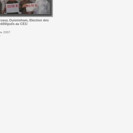
Coeur, Ouistreham, Election des
délégués au CE1!
re 2007
g