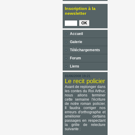
Inscription à la
newsletter
Accueil
Galerie
Téléchargements
Forum
Liens
01/06/2008 19:21
Le recit policier
Avant de replonger dans
les contes du Roi Arthur,
nous allons terminer
cette semaine l'écriture
de notre roman policier.
Il faudra corriger nos
erreurs d'orthographe et
améliorer certains
passages en respectant
la grille de relecture
suivante :