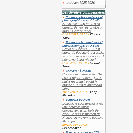
archives 2025 2026
Les derniers commentaires
Cuisinons les couleurs et
photographions en PS MS
Bravo c'est super! Je suis
curieux de voir les photos :-)
Merci! Florent Tanet
01/12/2021 20:55 -
Florent
Tanet
Cuisinons les couleurs et
photographions en PS MS
Bravo aux élèves :-) C'est
super de découvrir cet atelier!
Je suis maintenant curieux de
découvrir leurs photos!...
01/11/2021 21:32 -
Florent
Tanet
Carnaval à l'école
Coucou les camarades, De
beaux déguisements, j ai du
mal à reconnaître tout le
monde ! Je vous embrasse
Lény
16/02/2021 21:01 -
Lény
Marzolini
Tombola de Noël
Bonjour, je souhaiterais avoir
une nouvelle feuille
concernant la tombola de
Noël. Je suis la maman de
Kyméo en moyenne section.
Merci pa...
26/11/2020 19:05 -
Lecarpentier
Tous en course en CE1!