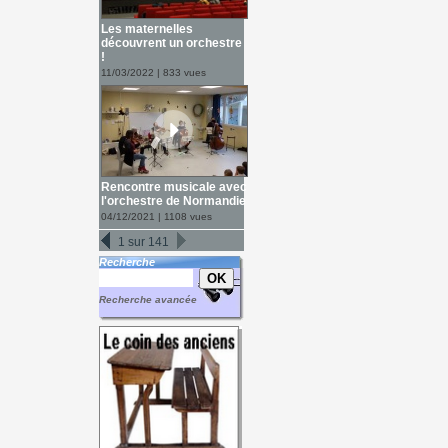
Les maternelles
découvrent un orchestre
!
11/03/2022 | 833 vues
Rencontre musicale avec
l'orchestre de Normandie
04/12/2021 | 1108 vues
1 sur 141
Recherche
Recherche avancée