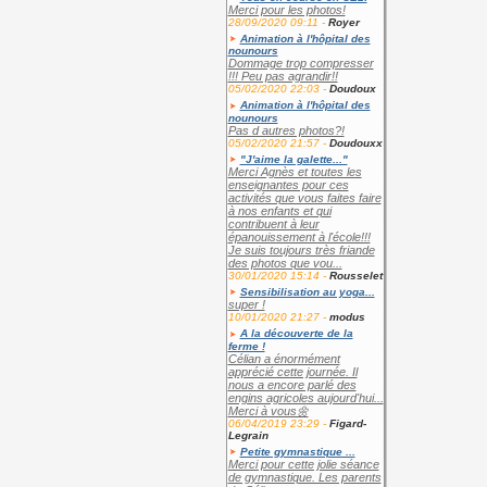
Merci pour les photos!
28/09/2020 09:11 -
Royer
Animation à l'hôpital des
nounours
Dommage trop compresser
!!! Peu pas agrandir!!
05/02/2020 22:03 -
Doudoux
Animation à l'hôpital des
nounours
Pas d autres photos?!
05/02/2020 21:57 -
Doudouxx
"J'aime la galette..."
Merci Agnès et toutes les
enseignantes pour ces
activités que vous faites faire
à nos enfants et qui
contribuent à leur
épanouissement à l'école!!!
Je suis toujours très friande
des photos que vou...
30/01/2020 15:14 -
Rousselet
Sensibilisation au yoga...
super !
10/01/2020 21:27 -
modus
A la découverte de la
ferme !
Célian a énormément
apprécié cette journée. Il
nous a encore parlé des
engins agricoles aujourd'hui...
Merci à vous🌼
06/04/2019 23:29 -
Figard-
Legrain
Petite gymnastique ...
Merci pour cette jolie séance
de gymnastique. Les parents