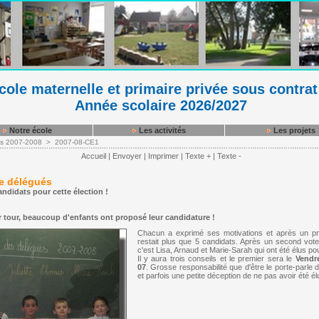
ole maternelle et primaire privée sous contrat
Année scolaire 2026/2027
Notre école
Les activités
Les projets
es 2007-2008
>
2007-08-CE1
Accueil
|
Envoyer
|
Imprimer
|
Texte +
|
Texte -
de délégués
didats pour cette élection !
 tour, beaucoup d'enfants ont proposé leur candidature !
Chacun a exprimé ses motivations et après un pre
restait plus que 5 candidats. Après un second vote 
c'est Lisa, Arnaud et Marie-Sarah qui ont été élus pou
Il y aura trois conseils et le premier sera le
Vendr
07
. Grosse responsabilité que d'être le porte-parl
et parfois une petite déception de ne pas avoir été élu