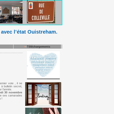
 avec l’état Ouistreham.
Téléchargements
mier vote , il ne
à bulletin secret,
r l'année.
edi 30 novembre
e de ses camarades
 !