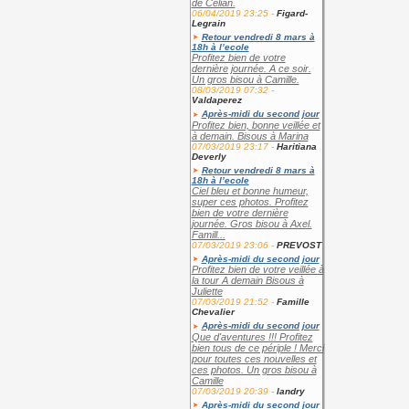
de Célian.
06/04/2019 23:25 -
Figard-
Legrain
Retour vendredi 8 mars à
18h à l’ecole
Profitez bien de votre
dernière journée. A ce soir.
Un gros bisou à Camille.
08/03/2019 07:32 -
Valdaperez
Après-midi du second jour
Profitez bien, bonne veillée et
à demain. Bisous à Marina
07/03/2019 23:17 -
Haritiana
Deverly
Retour vendredi 8 mars à
18h à l’ecole
Ciel bleu et bonne humeur,
super ces photos. Profitez
bien de votre dernière
journée. Gros bisou à Axel.
Famill...
07/03/2019 23:06 -
PREVOST
Après-midi du second jour
Profitez bien de votre veillée à
la tour A demain Bisous à
Juliette
07/03/2019 21:52 -
Famille
Chevalier
Après-midi du second jour
Que d'aventures !!! Profitez
bien tous de ce périple ! Merci
pour toutes ces nouvelles et
ces photos. Un gros bisou à
Camille
07/03/2019 20:39 -
landry
Après-midi du second jour