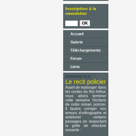
Inscription à la
newsletter
Accueil
Galerie
Téléchargements
Forum
Liens
01/06/2008 19:21
Le recit policier
Avant de replonger dans
les contes du Roi Arthur,
nous allons terminer
cette semaine l'écriture
de notre roman policier.
Il faudra corriger nos
erreurs d'orthographe et
améliorer certains
passages en respectant
la grille de relecture
suivante :