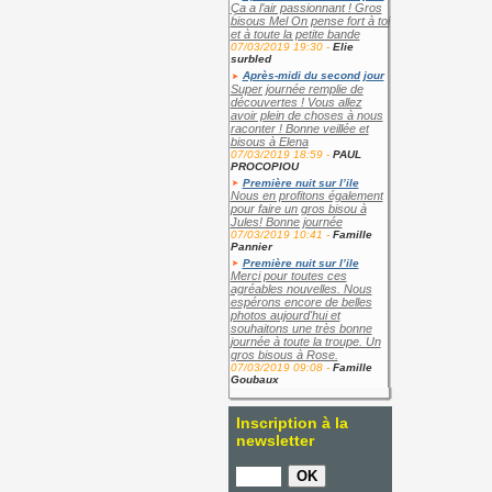
Ça a l’air passionnant ! Gros
bisous Mel On pense fort à toi
et à toute la petite bande
07/03/2019 19:30 -
Elie
surbled
Après-midi du second jour
Super journée remplie de
découvertes ! Vous allez
avoir plein de choses à nous
raconter ! Bonne veillée et
bisous à Elena
07/03/2019 18:59 -
PAUL
PROCOPIOU
Première nuit sur l’ile
Nous en profitons également
pour faire un gros bisou à
Jules! Bonne journée
07/03/2019 10:41 -
Famille
Pannier
Première nuit sur l’ile
Merci pour toutes ces
agréables nouvelles. Nous
espérons encore de belles
photos aujourd'hui et
souhaitons une très bonne
journée à toute la troupe. Un
gros bisous à Rose.
07/03/2019 09:08 -
Famille
Goubaux
Inscription à la
newsletter