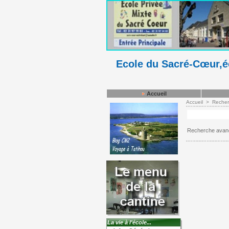
Ecole du Sacré-Cœur,éc
Accueil
Accueil
>
Recher
Recherche avan
La vie à l'école...