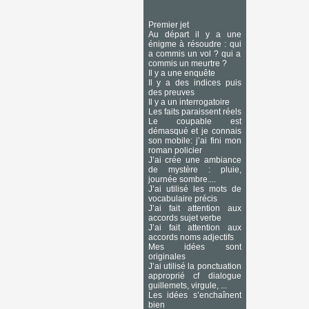
Premier jet
Au départ il y a une
énigme à résoudre : qui
a commis un vol ? qui a
commis un meurtre ?
Il y a une enquête
Il y a des indices puis
des preuves
Il y a un interrogatoire
Les faits paraissent réels
Le coupable est
démasqué et je connais
son mobile: j’ai fini mon
roman policier
J’ai crée une ambiance
de mystère : pluie,
journée sombre....
J’ai utilisé les mots de
vocabulaire précis
J’ai fait attention aux
accords sujet verbe
J’ai fait attention aux
accords noms adjectifs
Mes idées sont
originales
J’ai utilisé la ponctuation
approprié cf dialogue
guillemets, virgule, ...
Les idées s’enchaînent
bien