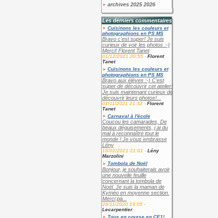
archives 2025 2026
Les derniers commentaires
Cuisinons les couleurs et
photographions en PS MS
Bravo c'est super! Je suis
curieux de voir les photos :-)
Merci! Florent Tanet
01/12/2021 20:55 -
Florent
Tanet
Cuisinons les couleurs et
photographions en PS MS
Bravo aux élèves :-) C'est
super de découvrir cet atelier!
Je suis maintenant curieux de
découvrir leurs photos!...
01/11/2021 21:32 -
Florent
Tanet
Carnaval à l'école
Coucou les camarades, De
beaux déguisements, j ai du
mal à reconnaître tout le
monde ! Je vous embrasse
Lény
16/02/2021 21:01 -
Lény
Marzolini
Tombola de Noël
Bonjour, je souhaiterais avoir
une nouvelle feuille
concernant la tombola de
Noël. Je suis la maman de
Kyméo en moyenne section.
Merci pa...
26/11/2020 19:05 -
Lecarpentier
Tous en course en CE1!