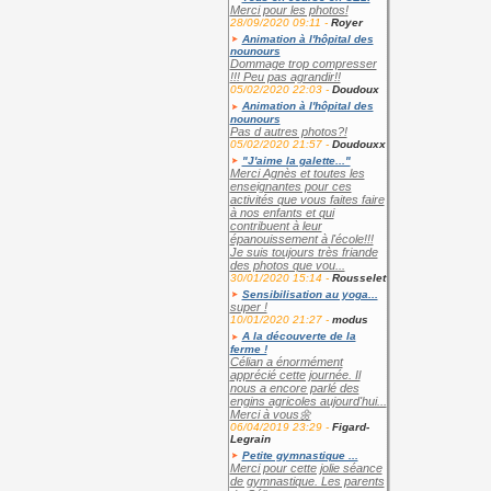
Merci pour les photos!
28/09/2020 09:11 -
Royer
Animation à l'hôpital des
nounours
Dommage trop compresser
!!! Peu pas agrandir!!
05/02/2020 22:03 -
Doudoux
Animation à l'hôpital des
nounours
Pas d autres photos?!
05/02/2020 21:57 -
Doudouxx
"J'aime la galette..."
Merci Agnès et toutes les
enseignantes pour ces
activités que vous faites faire
à nos enfants et qui
contribuent à leur
épanouissement à l'école!!!
Je suis toujours très friande
des photos que vou...
30/01/2020 15:14 -
Rousselet
Sensibilisation au yoga...
super !
10/01/2020 21:27 -
modus
A la découverte de la
ferme !
Célian a énormément
apprécié cette journée. Il
nous a encore parlé des
engins agricoles aujourd'hui...
Merci à vous🌼
06/04/2019 23:29 -
Figard-
Legrain
Petite gymnastique ...
Merci pour cette jolie séance
de gymnastique. Les parents