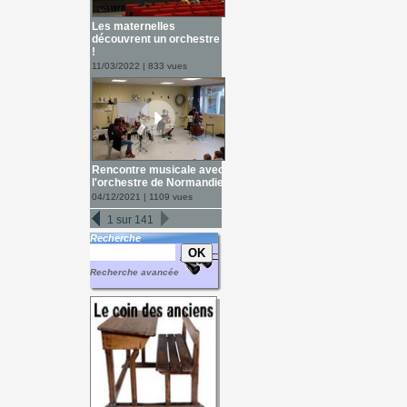
Les maternelles
découvrent un orchestre
!
11/03/2022 | 833 vues
Rencontre musicale avec
l'orchestre de Normandie
04/12/2021 | 1109 vues
1 sur 141
Recherche
Recherche avancée