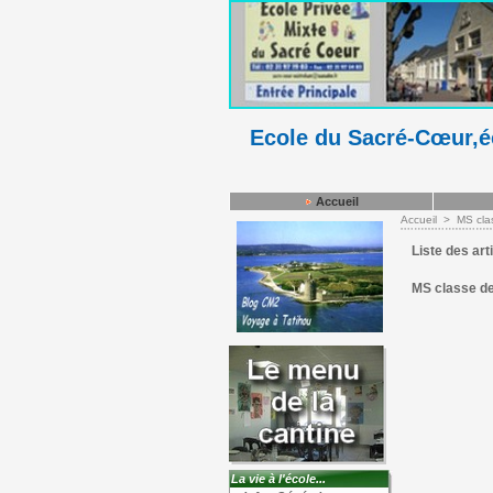
Ecole du Sacré-Cœur,éc
Accueil
Accueil
>
MS cla
Liste des art
MS classe de
La vie à l'école...