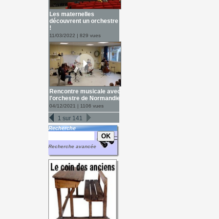
Les maternelles
découvrent un orchestre
!
11/03/2022 | 829 vues
Rencontre musicale avec
l'orchestre de Normandie
04/12/2021 | 1106 vues
1 sur 141
Recherche
Recherche avancée