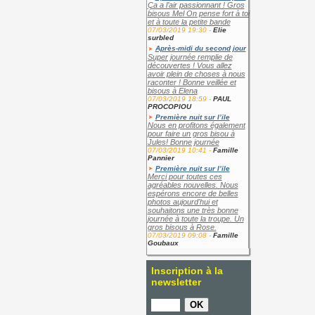
Ça a l’air passionnant ! Gros
bisous Mel On pense fort à toi
et à toute la petite bande
07/03/2019 19:30 -
Elie
surbled
Après-midi du second jour
Super journée remplie de
découvertes ! Vous allez
avoir plein de choses à nous
raconter ! Bonne veillée et
bisous à Elena
07/03/2019 18:59 -
PAUL
PROCOPIOU
Première nuit sur l’ile
Nous en profitons également
pour faire un gros bisou à
Jules! Bonne journée
07/03/2019 10:41 -
Famille
Pannier
Première nuit sur l’ile
Merci pour toutes ces
agréables nouvelles. Nous
espérons encore de belles
photos aujourd'hui et
souhaitons une très bonne
journée à toute la troupe. Un
gros bisous à Rose.
07/03/2019 09:08 -
Famille
Goubaux
Inscription à la
newsletter