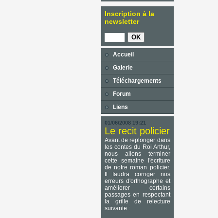
Inscription à la
newsletter
Accueil
Galerie
Téléchargements
Forum
Liens
01/06/2008 19:21
Le recit policier
Avant de replonger dans
les contes du Roi Arthur,
nous allons terminer
cette semaine l'écriture
de notre roman policier.
Il faudra corriger nos
erreurs d'orthographe et
améliorer certains
passages en respectant
la grille de relecture
suivante :