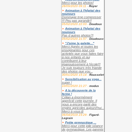
Merci pour les photos!
28/09/2020 09:11 -
Royer
Animation à l'hôpital des
nounours
Dommage trop compresser
!!! Peu pas agrandir!!
05/02/2020 22:03 -
Doudoux
Animation à l'hôpital des
nounours
Pas d autres photos?!
05/02/2020 21:57 -
Doudouxx
"J'aime la galette..."
Merci Agnès et toutes les
enseignantes pour ces
activités que vous faites faire
à nos enfants et qui
contribuent à leur
épanouissement à l'école!!!
Je suis toujours très friande
des photos que vou...
30/01/2020 15:14 -
Rousselet
Sensibilisation au yoga...
super !
10/01/2020 21:27 -
modus
A la découverte de la
ferme !
Célian a énormément
apprécié cette journée. Il
nous a encore parlé des
engins agricoles aujourd'hui...
Merci à vous🌼
06/04/2019 23:29 -
Figard-
Legrain
Petite gymnastique ...
Merci pour cette jolie séance
de gymnastique. Les parents