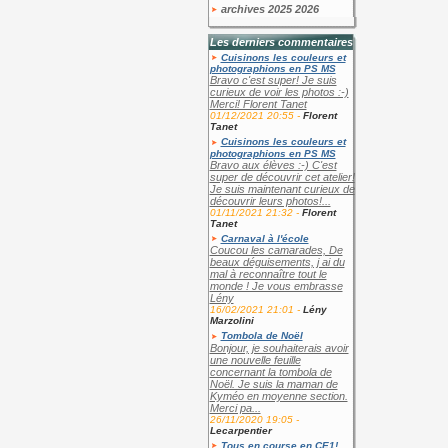
archives 2025 2026
Les derniers commentaires
Cuisinons les couleurs et
photographions en PS MS
Bravo c'est super! Je suis
curieux de voir les photos :-)
Merci! Florent Tanet
01/12/2021 20:55 -
Florent
Tanet
Cuisinons les couleurs et
photographions en PS MS
Bravo aux élèves :-) C'est
super de découvrir cet atelier!
Je suis maintenant curieux de
découvrir leurs photos!...
01/11/2021 21:32 -
Florent
Tanet
Carnaval à l'école
Coucou les camarades, De
beaux déguisements, j ai du
mal à reconnaître tout le
monde ! Je vous embrasse
Lény
16/02/2021 21:01 -
Lény
Marzolini
Tombola de Noël
Bonjour, je souhaiterais avoir
une nouvelle feuille
concernant la tombola de
Noël. Je suis la maman de
Kyméo en moyenne section.
Merci pa...
26/11/2020 19:05 -
Lecarpentier
Tous en course en CE1!