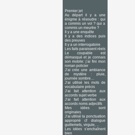
Premier jet
Au départ il y a une
énigme à résoudre : qui
a commis un vol ? qui a
commis un meurtre ?
Il y a une enquête
Il y a des indices puis
des preuves
Il y a un interrogatoire
Les faits paraissent réels
Le coupable est
démasqué et je connais
son mobile: j’ai fini mon
roman policier
J’ai crée une ambiance
de mystère : pluie,
journée sombre....
J’ai utilisé les mots de
vocabulaire précis
J’ai fait attention aux
accords sujet verbe
J’ai fait attention aux
accords noms adjectifs
Mes idées sont
originales
J’ai utilisé la ponctuation
approprié cf dialogue
guillemets, virgule, ...
Les idées s’enchaînent
bien