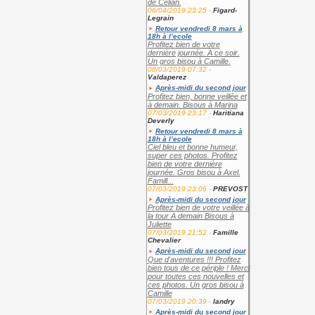
de Célian.
06/04/2019 23:25 -
Figard-
Legrain
Retour vendredi 8 mars à
18h à l’ecole
Profitez bien de votre
dernière journée. A ce soir.
Un gros bisou à Camille.
08/03/2019 07:32 -
Valdaperez
Après-midi du second jour
Profitez bien, bonne veillée et
à demain. Bisous à Marina
07/03/2019 23:17 -
Haritiana
Deverly
Retour vendredi 8 mars à
18h à l’ecole
Ciel bleu et bonne humeur,
super ces photos. Profitez
bien de votre dernière
journée. Gros bisou à Axel.
Famill...
07/03/2019 23:06 -
PREVOST
Après-midi du second jour
Profitez bien de votre veillée à
la tour A demain Bisous à
Juliette
07/03/2019 21:52 -
Famille
Chevalier
Après-midi du second jour
Que d'aventures !!! Profitez
bien tous de ce périple ! Merci
pour toutes ces nouvelles et
ces photos. Un gros bisou à
Camille
07/03/2019 20:39 -
landry
Après-midi du second jour