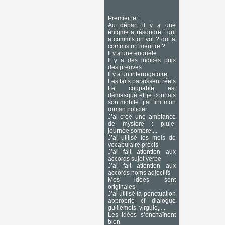
Premier jet
Au départ il y a une
énigme à résoudre : qui
a commis un vol ? qui a
commis un meurtre ?
Il y a une enquête
Il y a des indices puis
des preuves
Il y a un interrogatoire
Les faits paraissent réels
Le coupable est
démasqué et je connais
son mobile: j’ai fini mon
roman policier
J’ai crée une ambiance
de mystère : pluie,
journée sombre....
J’ai utilisé les mots de
vocabulaire précis
J’ai fait attention aux
accords sujet verbe
J’ai fait attention aux
accords noms adjectifs
Mes idées sont
originales
J’ai utilisé la ponctuation
approprié cf dialogue
guillemets, virgule, ...
Les idées s’enchaînent
bien