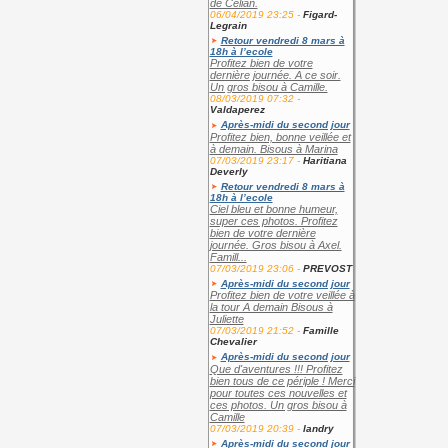
de Célian.
06/04/2019 23:25 -
Figard-
Legrain
Retour vendredi 8 mars à
18h à l’ecole
Profitez bien de votre
dernière journée. A ce soir.
Un gros bisou à Camille.
08/03/2019 07:32 -
Valdaperez
Après-midi du second jour
Profitez bien, bonne veillée et
à demain. Bisous à Marina
07/03/2019 23:17 -
Haritiana
Deverly
Retour vendredi 8 mars à
18h à l’ecole
Ciel bleu et bonne humeur,
super ces photos. Profitez
bien de votre dernière
journée. Gros bisou à Axel.
Famill...
07/03/2019 23:06 -
PREVOST
Après-midi du second jour
Profitez bien de votre veillée à
la tour A demain Bisous à
Juliette
07/03/2019 21:52 -
Famille
Chevalier
Après-midi du second jour
Que d'aventures !!! Profitez
bien tous de ce périple ! Merci
pour toutes ces nouvelles et
ces photos. Un gros bisou à
Camille
07/03/2019 20:39 -
landry
Après-midi du second jour