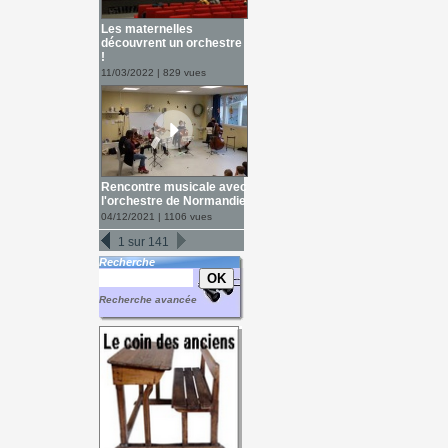
Les maternelles
découvrent un orchestre
!
11/03/2022 | 829 vues
Rencontre musicale avec
l'orchestre de Normandie
04/12/2021 | 1106 vues
1 sur 141
Recherche
Recherche avancée