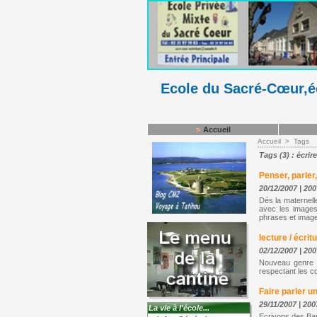
Ecole du Sacré-Cœur,éc
Accueil
Accueil
>
Tags
Tags (3) : écrire
Penser, parler, 
20/12/2007
|
200
Dés la maternelle
avec les images 
phrases et images
lecture / écrit
02/12/2007
|
200
Nouveau genre li
respectant les con
Faire parler 
29/11/2007
|
200
La vie à l'école...
Ecrivons des Band