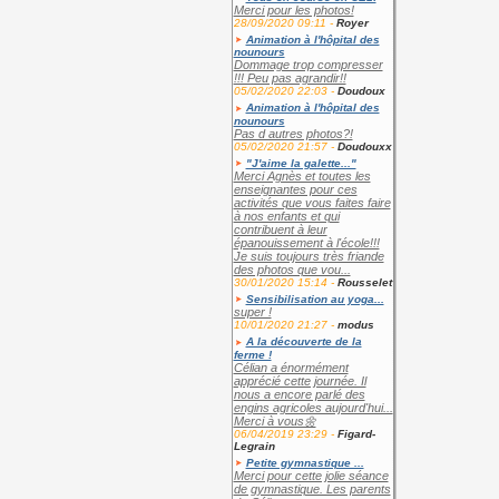
Merci pour les photos!
28/09/2020 09:11 -
Royer
Animation à l'hôpital des
nounours
Dommage trop compresser
!!! Peu pas agrandir!!
05/02/2020 22:03 -
Doudoux
Animation à l'hôpital des
nounours
Pas d autres photos?!
05/02/2020 21:57 -
Doudouxx
"J'aime la galette..."
Merci Agnès et toutes les
enseignantes pour ces
activités que vous faites faire
à nos enfants et qui
contribuent à leur
épanouissement à l'école!!!
Je suis toujours très friande
des photos que vou...
30/01/2020 15:14 -
Rousselet
Sensibilisation au yoga...
super !
10/01/2020 21:27 -
modus
A la découverte de la
ferme !
Célian a énormément
apprécié cette journée. Il
nous a encore parlé des
engins agricoles aujourd'hui...
Merci à vous🌼
06/04/2019 23:29 -
Figard-
Legrain
Petite gymnastique ...
Merci pour cette jolie séance
de gymnastique. Les parents