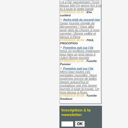
Ça a l’air passionnant ! Gros
bisous Mel On pense fort à toi
et à toute la petite bande
07/03/2019 19:30 -
Elie
surbled
Après-midi du second jour
Super journée remplie de
découvertes ! Vous allez
avoir plein de choses à nous
raconter ! Bonne veillée et
bisous à Elena
07/03/2019 18:59 -
PAUL
PROCOPIOU
Première nuit sur l’ile
Nous en profitons également
pour faire un gros bisou à
Jules! Bonne journée
07/03/2019 10:41 -
Famille
Pannier
Première nuit sur l’ile
Merci pour toutes ces
agréables nouvelles. Nous
espérons encore de belles
photos aujourd'hui et
souhaitons une très bonne
journée à toute la troupe. Un
gros bisous à Rose.
07/03/2019 09:08 -
Famille
Goubaux
Inscription à la
newsletter