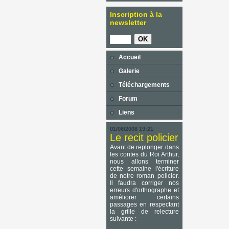
Inscription à la
newsletter
Accueil
Galerie
Téléchargements
Forum
Liens
01/06/2008 19:21
Le recit policier
Avant de replonger dans
les contes du Roi Arthur,
nous allons terminer
cette semaine l'écriture
de notre roman policier.
Il faudra corriger nos
erreurs d'orthographe et
améliorer certains
passages en respectant
la grille de relecture
suivante :