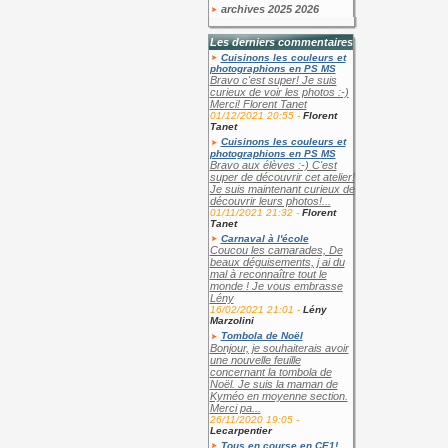
archives 2025 2026
Les derniers commentaires
Cuisinons les couleurs et
photographions en PS MS
Bravo c'est super! Je suis
curieux de voir les photos :-)
Merci! Florent Tanet
01/12/2021 20:55 -
Florent
Tanet
Cuisinons les couleurs et
photographions en PS MS
Bravo aux élèves :-) C'est
super de découvrir cet atelier!
Je suis maintenant curieux de
découvrir leurs photos!...
01/11/2021 21:32 -
Florent
Tanet
Carnaval à l'école
Coucou les camarades, De
beaux déguisements, j ai du
mal à reconnaître tout le
monde ! Je vous embrasse
Lény
16/02/2021 21:01 -
Lény
Marzolini
Tombola de Noël
Bonjour, je souhaiterais avoir
une nouvelle feuille
concernant la tombola de
Noël. Je suis la maman de
Kyméo en moyenne section.
Merci pa...
26/11/2020 19:05 -
Lecarpentier
Tous en course en CE1!