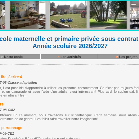
ole maternelle et primaire privée sous contrat
Année scolaire 2026/2027
Notre école
Les activités
Les projets
lire, écrire 4
7-08-Classe adaptation
, il est possible d'apprendre à utiliser les pronoms correctement. Ce n'est pas toujours faci
et un camarade et avec l'aide d'un adulte, c'est intéressant! Plus tard, lorsqu'on sait lire
 en utilisant les...
ure
7-08-CM2
ttéraire En ce moment, nous travaillons sur le fantastique. Cette semaine, nous allons é
traintes de ce genre. Il va falloir faire travailler notre imagination!
un personnage
7-08-CE1
es-Dessinées Il faut différencier les paroles du texte.