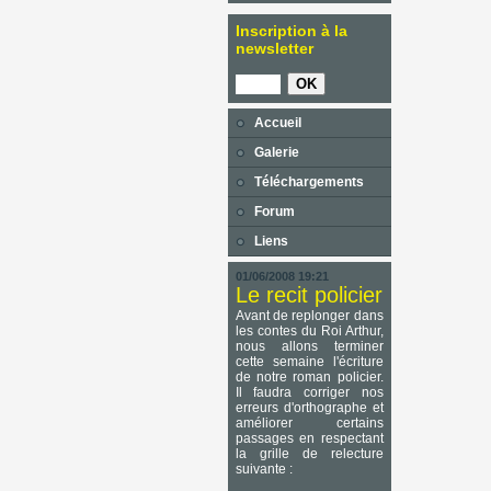
Inscription à la
newsletter
Accueil
Galerie
Téléchargements
Forum
Liens
01/06/2008 19:21
Le recit policier
Avant de replonger dans
les contes du Roi Arthur,
nous allons terminer
cette semaine l'écriture
de notre roman policier.
Il faudra corriger nos
erreurs d'orthographe et
améliorer certains
passages en respectant
la grille de relecture
suivante :