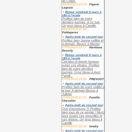
de Célian.
06/04/2019 23:25 -
Figard-
Legrain
Retour vendredi 8 mars à
18h à l’ecole
Profitez bien de votre
dernière journée. A ce soir.
Un gros bisou à Camille.
08/03/2019 07:32 -
Valdaperez
Après-midi du second jour
Profitez bien, bonne veillée et
à demain. Bisous à Marina
07/03/2019 23:17 -
Haritiana
Deverly
Retour vendredi 8 mars à
18h à l’ecole
Ciel bleu et bonne humeur,
super ces photos. Profitez
bien de votre dernière
journée. Gros bisou à Axel.
Famill...
07/03/2019 23:06 -
PREVOST
Après-midi du second jour
Profitez bien de votre veillée à
la tour A demain Bisous à
Juliette
07/03/2019 21:52 -
Famille
Chevalier
Après-midi du second jour
Que d'aventures !!! Profitez
bien tous de ce périple ! Merci
pour toutes ces nouvelles et
ces photos. Un gros bisou à
Camille
07/03/2019 20:39 -
landry
Après-midi du second jour