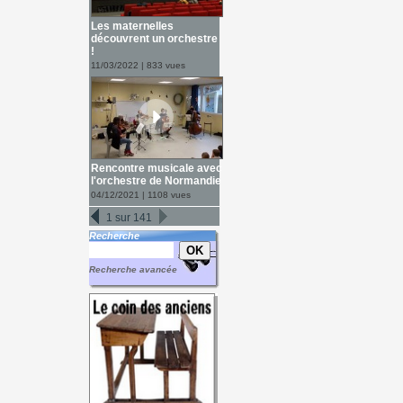
Les maternelles
découvrent un orchestre
!
11/03/2022 | 833 vues
Rencontre musicale avec
l'orchestre de Normandie
04/12/2021 | 1108 vues
1 sur 141
Recherche
Recherche avancée