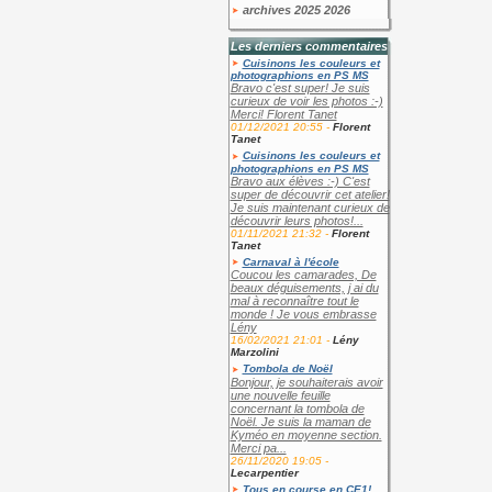
archives 2025 2026
Les derniers commentaires
Cuisinons les couleurs et
photographions en PS MS
Bravo c'est super! Je suis
curieux de voir les photos :-)
Merci! Florent Tanet
01/12/2021 20:55 -
Florent
Tanet
Cuisinons les couleurs et
photographions en PS MS
Bravo aux élèves :-) C'est
super de découvrir cet atelier!
Je suis maintenant curieux de
découvrir leurs photos!...
01/11/2021 21:32 -
Florent
Tanet
Carnaval à l'école
Coucou les camarades, De
beaux déguisements, j ai du
mal à reconnaître tout le
monde ! Je vous embrasse
Lény
16/02/2021 21:01 -
Lény
Marzolini
Tombola de Noël
Bonjour, je souhaiterais avoir
une nouvelle feuille
concernant la tombola de
Noël. Je suis la maman de
Kyméo en moyenne section.
Merci pa...
26/11/2020 19:05 -
Lecarpentier
Tous en course en CE1!