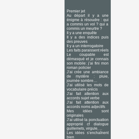
Premier jet
Au départ il y a une
énigme à résoudre : qui
a commis un vol ? qui a
commis un meurtre ?
Il y a une enquête
Il y a des indices puis
des preuves
Il y a un interrogatoire
Les faits paraissent réels
Le coupable est
démasqué et je connais
son mobile: j’ai fini mon
roman policier
J’ai crée une ambiance
de mystère : pluie,
journée sombre....
J’ai utilisé les mots de
vocabulaire précis
J’ai fait attention aux
accords sujet verbe
J’ai fait attention aux
accords noms adjectifs
Mes idées sont
originales
J’ai utilisé la ponctuation
approprié cf dialogue
guillemets, virgule, ...
Les idées s’enchaînent
bien