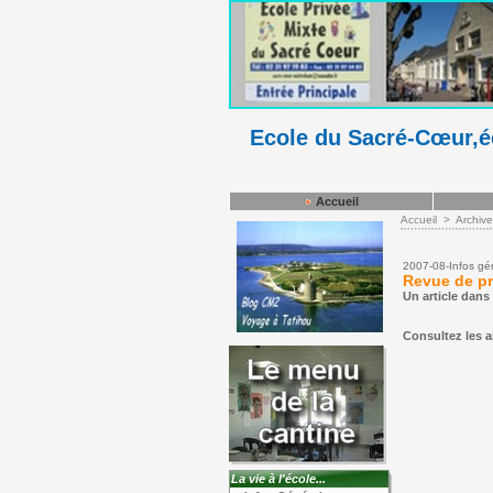
Ecole du Sacré-Cœur,éc
Accueil
Accueil
>
Archiv
2007-08-Infos gé
Revue de p
Un article dans
Consultez les ar
La vie à l'école...