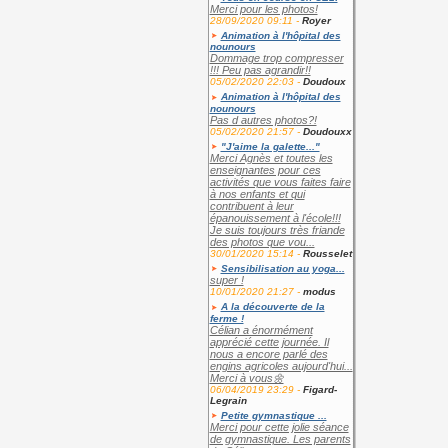
Merci pour les photos!
28/09/2020 09:11 -
Royer
Animation à l'hôpital des
nounours
Dommage trop compresser
!!! Peu pas agrandir!!
05/02/2020 22:03 -
Doudoux
Animation à l'hôpital des
nounours
Pas d autres photos?!
05/02/2020 21:57 -
Doudouxx
"J'aime la galette..."
Merci Agnès et toutes les
enseignantes pour ces
activités que vous faites faire
à nos enfants et qui
contribuent à leur
épanouissement à l'école!!!
Je suis toujours très friande
des photos que vou...
30/01/2020 15:14 -
Rousselet
Sensibilisation au yoga...
super !
10/01/2020 21:27 -
modus
A la découverte de la
ferme !
Célian a énormément
apprécié cette journée. Il
nous a encore parlé des
engins agricoles aujourd'hui...
Merci à vous🌼
06/04/2019 23:29 -
Figard-
Legrain
Petite gymnastique ...
Merci pour cette jolie séance
de gymnastique. Les parents