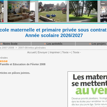
ole maternelle et primaire privée sous contrat
Année scolaire 2026/2027
Notre école
Les activités
Les projets
es 2007-2008
>
2007-08-Infos générales
Accueil
|
Envoyer
|
Imprimer
|
Texte +
|
Texte -
nérales
resse
 Famille et Education de Février 2008
ticles en pièces jointes.