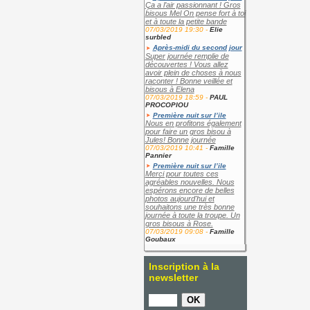
Ça a l’air passionnant ! Gros
bisous Mel On pense fort à toi
et à toute la petite bande
07/03/2019 19:30 -
Elie
surbled
Après-midi du second jour
Super journée remplie de
découvertes ! Vous allez
avoir plein de choses à nous
raconter ! Bonne veillée et
bisous à Elena
07/03/2019 18:59 -
PAUL
PROCOPIOU
Première nuit sur l’ile
Nous en profitons également
pour faire un gros bisou à
Jules! Bonne journée
07/03/2019 10:41 -
Famille
Pannier
Première nuit sur l’ile
Merci pour toutes ces
agréables nouvelles. Nous
espérons encore de belles
photos aujourd'hui et
souhaitons une très bonne
journée à toute la troupe. Un
gros bisous à Rose.
07/03/2019 09:08 -
Famille
Goubaux
Inscription à la
newsletter