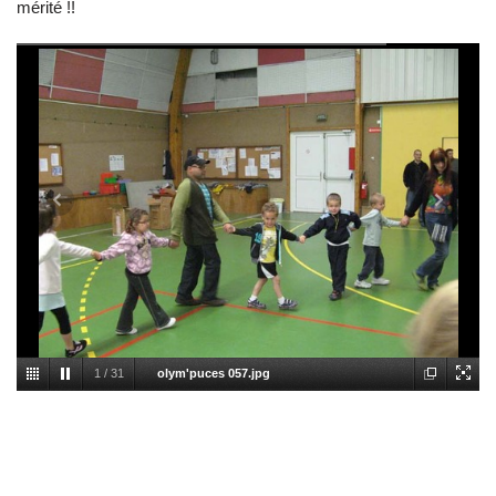
mérité !!
1
/
31
olym'puces 057.jpg