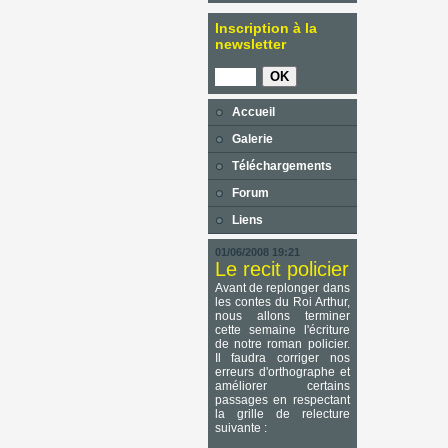
Inscription à la
newsletter
Accueil
Galerie
Téléchargements
Forum
Liens
01/06/2008 19:21
Le recit policier
Avant de replonger dans
les contes du Roi Arthur,
nous allons terminer
cette semaine l'écriture
de notre roman policier.
Il faudra corriger nos
erreurs d'orthographe et
améliorer certains
passages en respectant
la grille de relecture
suivante :