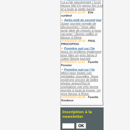
Ça a l’air passionnant ! Gros
bisous Mel On pense fort à toi
et à toute la petite bande
07/03/2019 19:30 -
Elie
surbled
Après-midi du second jour
Super journée remplie de
découvertes ! Vous allez
avoir plein de choses à nous
raconter ! Bonne veillée et
bisous à Elena
07/03/2019 18:59 -
PAUL
PROCOPIOU
Première nuit sur l’ile
Nous en profitons également
pour faire un gros bisou à
Jules! Bonne journée
07/03/2019 10:41 -
Famille
Pannier
Première nuit sur l’ile
Merci pour toutes ces
agréables nouvelles. Nous
espérons encore de belles
photos aujourd'hui et
souhaitons une très bonne
journée à toute la troupe. Un
gros bisous à Rose.
07/03/2019 09:08 -
Famille
Goubaux
Inscription à la
newsletter