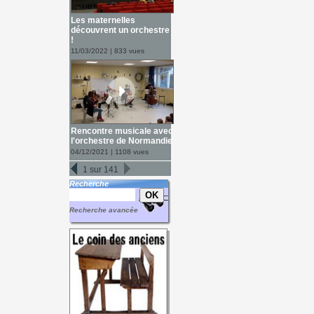
Les maternelles
découvrent un orchestre
!
11/03/2022 | 833 vues
Rencontre musicale avec
l'orchestre de Normandie
04/12/2021 | 1108 vues
1 sur 141
Recherche
Recherche avancée