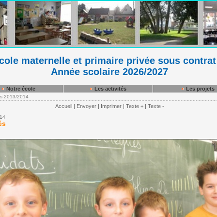
ole maternelle et primaire privée sous contrat
Année scolaire 2026/2027
Notre école
Les activités
Les projets
es 2013/2014
Accueil
|
Envoyer
|
Imprimer
|
Texte +
|
Texte -
014
és