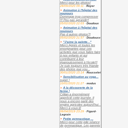
Merci pour les photos!
28/09/2020 09:11 -
Royer
Animation à l'hôpital des
nounours
Dommage trop compresser
!!! Peu pas agrandir!!
05/02/2020 22:03 -
Doudoux
Animation à l'hôpital des
nounours
Pas d autres photos?!
05/02/2020 21:57 -
Doudouxx
"J'aime la galette..."
Merci Agnès et toutes les
enseignantes pour ces
activités que vous faites faire
à nos enfants et qui
contribuent à leur
épanouissement à l'école!!!
Je suis toujours très friande
des photos que vou...
30/01/2020 15:14 -
Rousselet
Sensibilisation au yoga...
super !
10/01/2020 21:27 -
modus
A la découverte de la
ferme !
Célian a énormément
apprécié cette journée. Il
nous a encore parlé des
engins agricoles aujourd'hui...
Merci à vous🌼
06/04/2019 23:29 -
Figard-
Legrain
Petite gymnastique ...
Merci pour cette jolie séance
de gymnastique. Les parents