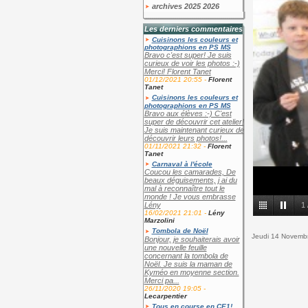
archives 2025 2026
Les derniers commentaires
Cuisinons les couleurs et
photographions en PS MS
Bravo c'est super! Je suis
curieux de voir les photos :-)
Merci! Florent Tanet
01/12/2021 20:55 -
Florent
Tanet
Cuisinons les couleurs et
photographions en PS MS
Bravo aux élèves :-) C'est
super de découvrir cet atelier!
Je suis maintenant curieux de
découvrir leurs photos!...
01/11/2021 21:32 -
Florent
Tanet
Carnaval à l'école
Coucou les camarades, De
beaux déguisements, j ai du
mal à reconnaître tout le
monde ! Je vous embrasse
Lény
1
16/02/2021 21:01 -
Lény
Marzolini
Tombola de Noël
Jeudi 14 Novemb
Bonjour, je souhaiterais avoir
une nouvelle feuille
concernant la tombola de
Noël. Je suis la maman de
Kyméo en moyenne section.
Merci pa...
26/11/2020 19:05 -
Lecarpentier
Tous en course en CE1!