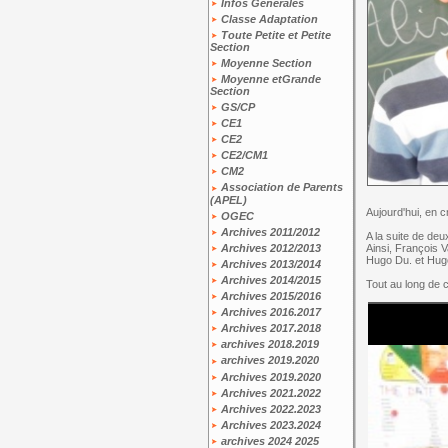
Infos Générales
Classe Adaptation
Toute Petite et Petite
Section
Moyenne Section
Moyenne etGrande
Section
GS/CP
CE1
CE2
CE2/CM1
CM2
Association de Parents
(APEL)
Aujourd'hui, en 
OGEC
Archives 2011/2012
A la suite de deu
Archives 2012/2013
Ainsi, François V
Hugo Du. et Hugo 
Archives 2013/2014
Archives 2014/2015
Tout au long de 
Archives 2015/2016
Archives 2016.2017
Archives 2017.2018
archives 2018.2019
archives 2019.2020
Archives 2019.2020
Archives 2021.2022
Archives 2022.2023
Archives 2023.2024
archives 2024 2025