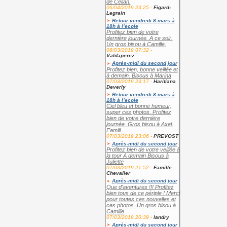
de Célian.
06/04/2019 23:25 -
Figard-
Legrain
Retour vendredi 8 mars à
18h à l’ecole
Profitez bien de votre
dernière journée. A ce soir.
Un gros bisou à Camille.
08/03/2019 07:32 -
Valdaperez
Après-midi du second jour
Profitez bien, bonne veillée et
à demain. Bisous à Marina
07/03/2019 23:17 -
Haritiana
Deverly
Retour vendredi 8 mars à
18h à l’ecole
Ciel bleu et bonne humeur,
super ces photos. Profitez
bien de votre dernière
journée. Gros bisou à Axel.
Famill...
07/03/2019 23:06 -
PREVOST
Après-midi du second jour
Profitez bien de votre veillée à
la tour A demain Bisous à
Juliette
07/03/2019 21:52 -
Famille
Chevalier
Après-midi du second jour
Que d'aventures !!! Profitez
bien tous de ce périple ! Merci
pour toutes ces nouvelles et
ces photos. Un gros bisou à
Camille
07/03/2019 20:39 -
landry
Après-midi du second jour