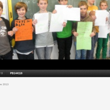
/
8
PB144118
re 2013