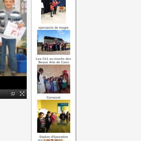
spectacle de magie
Les Ce1 au musée des
Beaux Arts de Caen
Carnaval
Station d'épuration