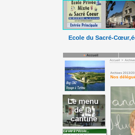
Ecole du Sacré-Cœur,éc
Accueil
Accueil
>
Archiv
Archives 2013/2
Nos délégu
La vie à l'école...