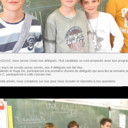
cm1/cm2, nous avons choisi nos délégués. Huit candidats se sont proposés avec leur progr
x tours de scrutin assez serrés, nos 4 délégués ont été élus.
alentin et Hugo De. participeront à la première réunion de délégués qui aura lieu la semaine p
C. participeront à celle courant mai.
cette année, nous comptons sur eux pour nous écouter et répondre à nos questions.