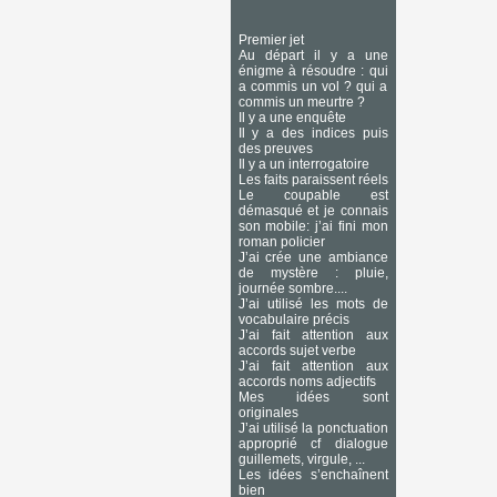
Premier jet
Au départ il y a une
énigme à résoudre : qui
a commis un vol ? qui a
commis un meurtre ?
Il y a une enquête
Il y a des indices puis
des preuves
Il y a un interrogatoire
Les faits paraissent réels
Le coupable est
démasqué et je connais
son mobile: j’ai fini mon
roman policier
J’ai crée une ambiance
de mystère : pluie,
journée sombre....
J’ai utilisé les mots de
vocabulaire précis
J’ai fait attention aux
accords sujet verbe
J’ai fait attention aux
accords noms adjectifs
Mes idées sont
originales
J’ai utilisé la ponctuation
approprié cf dialogue
guillemets, virgule, ...
Les idées s’enchaînent
bien