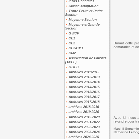
Infos Générales
Classe Adaptation
Toute Petite et Petite
Section
Moyenne Section
Moyenne etGrande
Section
GS/CP
CE1
Durant cette p
CE2
camarades et deu
CE2/CM1
CM2
Association de Parents
(APEL)
OGEC
Archives 2011/2012
Archives 2012/2013
Archives 2013/2014
Archives 2014/2015
Archives 2015/2016
Archives 2016.2017
Archives 2017.2018
archives 2018.2019
archives 2019.2020
Archives 2019.2020
Avec lui ,nous 
rejoindre pour tr
Archives 2021.2022
Archives 2022.2023
Mardi 8 Septemb
Archives 2023.2024
Catherine Lelon
archives 2024 2025