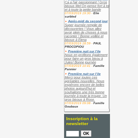
Ça a l’air passionnant ! Gros
bisous Mel On pense fort à toi
et à toute la petite bande
07/03/2019 19:30 -
Elie
surbled
Après-midi du second jour
Super journée remplie de
découvertes ! Vous allez
avoir plein de choses à nous
raconter ! Bonne veillée et
bisous à Elena
07/03/2019 18:59 -
PAUL
PROCOPIOU
Première nuit sur l’ile
Nous en profitons également
pour faire un gros bisou à
Jules! Bonne journée
07/03/2019 10:41 -
Famille
Pannier
Première nuit sur l’ile
Merci pour toutes ces
agréables nouvelles. Nous
espérons encore de belles
photos aujourd'hui et
souhaitons une très bonne
journée à toute la troupe. Un
gros bisous à Rose.
07/03/2019 09:08 -
Famille
Goubaux
Inscription à la
newsletter