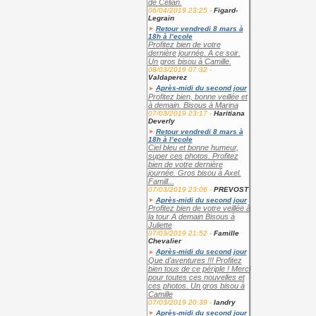
de Célian.
06/04/2019 23:25 -
Figard-
Legrain
Retour vendredi 8 mars à
18h à l’ecole
Profitez bien de votre
dernière journée. A ce soir.
Un gros bisou à Camille.
08/03/2019 07:32 -
Valdaperez
Après-midi du second jour
Profitez bien, bonne veillée et
à demain. Bisous à Marina
07/03/2019 23:17 -
Haritiana
Deverly
Retour vendredi 8 mars à
18h à l’ecole
Ciel bleu et bonne humeur,
super ces photos. Profitez
bien de votre dernière
journée. Gros bisou à Axel.
Famill...
07/03/2019 23:06 -
PREVOST
Après-midi du second jour
Profitez bien de votre veillée à
la tour A demain Bisous à
Juliette
07/03/2019 21:52 -
Famille
Chevalier
Après-midi du second jour
Que d'aventures !!! Profitez
bien tous de ce périple ! Merci
pour toutes ces nouvelles et
ces photos. Un gros bisou à
Camille
07/03/2019 20:39 -
landry
Après-midi du second jour