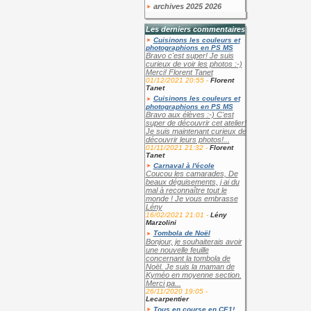
archives 2025 2026
Les derniers commentaires
Cuisinons les couleurs et
photographions en PS MS
Bravo c'est super! Je suis
curieux de voir les photos :-)
Merci! Florent Tanet
01/12/2021 20:55 -
Florent
Tanet
Cuisinons les couleurs et
photographions en PS MS
Bravo aux élèves :-) C'est
super de découvrir cet atelier!
Je suis maintenant curieux de
découvrir leurs photos!...
01/11/2021 21:32 -
Florent
Tanet
Carnaval à l'école
Coucou les camarades, De
beaux déguisements, j ai du
mal à reconnaître tout le
monde ! Je vous embrasse
Lény
16/02/2021 21:01 -
Lény
Marzolini
Tombola de Noël
Bonjour, je souhaiterais avoir
une nouvelle feuille
concernant la tombola de
Noël. Je suis la maman de
Kyméo en moyenne section.
Merci pa...
26/11/2020 19:05 -
Lecarpentier
Tous en course en CE1!