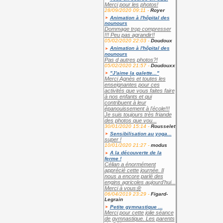
Merci pour les photos!
28/09/2020 09:11 -
Royer
Animation à l'hôpital des
nounours
Dommage trop compresser
!!! Peu pas agrandir!!
05/02/2020 22:03 -
Doudoux
Animation à l'hôpital des
nounours
Pas d autres photos?!
05/02/2020 21:57 -
Doudouxx
"J'aime la galette..."
Merci Agnès et toutes les
enseignantes pour ces
activités que vous faites faire
à nos enfants et qui
contribuent à leur
épanouissement à l'école!!!
Je suis toujours très friande
des photos que vou...
30/01/2020 15:14 -
Rousselet
Sensibilisation au yoga...
super !
10/01/2020 21:27 -
modus
A la découverte de la
ferme !
Célian a énormément
apprécié cette journée. Il
nous a encore parlé des
engins agricoles aujourd'hui...
Merci à vous🌼
06/04/2019 23:29 -
Figard-
Legrain
Petite gymnastique ...
Merci pour cette jolie séance
de gymnastique. Les parents