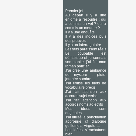
Premier jet
Au départ il y a une
énigme à résoudre : qui
a commis un vol ? qui a
commis un meurtre ?
Il y a une enquête
Il y a des indices puis
des preuves
Il y a un interrogatoire
Les faits paraissent réels
Le coupable est
démasqué et je connais
son mobile: j’ai fini mon
roman policier
J’ai crée une ambiance
de mystère : pluie,
journée sombre....
J’ai utilisé les mots de
vocabulaire précis
J’ai fait attention aux
accords sujet verbe
J’ai fait attention aux
accords noms adjectifs
Mes idées sont
originales
J’ai utilisé la ponctuation
approprié cf dialogue
guillemets, virgule, ...
Les idées s’enchaînent
bien