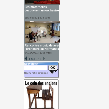
Les maternelles
découvrent un orchestre
!
11/03/2022 | 833 vues
Rencontre musicale avec
l'orchestre de Normandie
04/12/2021 | 1108 vues
1 sur 141
Recherche
Recherche avancée