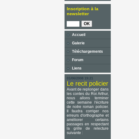
Inscription à la
newsletter
Accueil
Galerie
Téléchargements
Forum
Liens
01/06/2008 19:21
Le recit policier
Avant de replonger dans
les contes du Roi Arthur,
nous allons terminer
cette semaine l'écriture
de notre roman policier.
Il faudra corriger nos
erreurs d'orthographe et
améliorer certains
passages en respectant
la grille de relecture
suivante :