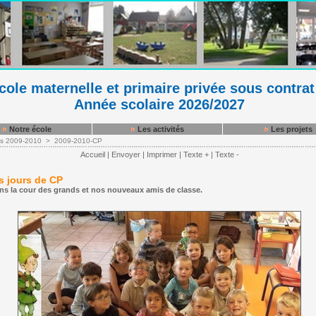
ole maternelle et primaire privée sous contrat
Année scolaire 2026/2027
Notre école
Les activités
Les projets
es 2009-2010
>
2009-2010-CP
Accueil
|
Envoyer
|
Imprimer
|
Texte +
|
Texte -
s jours de CP
s la cour des grands et nos nouveaux amis de classe.