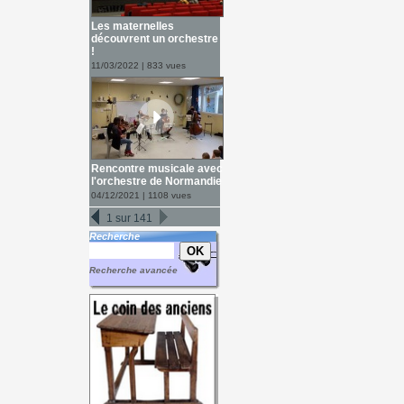
Les maternelles
découvrent un orchestre
!
11/03/2022 | 833 vues
Rencontre musicale avec
l'orchestre de Normandie
04/12/2021 | 1108 vues
1 sur 141
Recherche
Recherche avancée