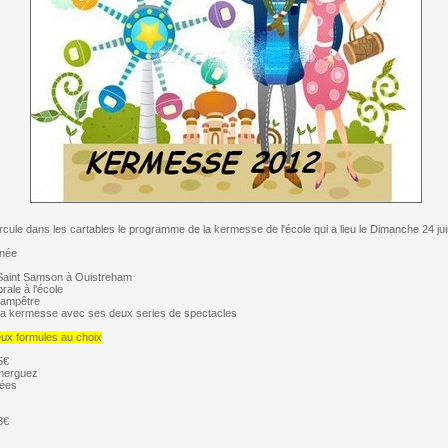
cule dans les cartables le programme de la kermesse de l'école qui a lieu le Dimanche 24 jui
rnée
aint Samson à Ouistreham
rale à l'école
ampêtre
la kermesse avec ses deux series de spectacles
eux formules au choix
5€
merguez
ées
3€