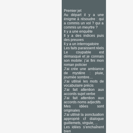
Premier jet
Au départ il y a une
énigme à résoudre : qui
a commis un vol ? qui a
commis un meurtre ?
Il y a une enquête
Il y a des indices puis
des preuves
Il y a un interrogatoire
Les faits paraissent réels
Le coupable est
démasqué et je connais
son mobile: j’ai fini mon
roman policier
J’ai crée une ambiance
de mystère : pluie,
journée sombre....
J’ai utilisé les mots de
vocabulaire précis
J’ai fait attention aux
accords sujet verbe
J’ai fait attention aux
accords noms adjectifs
Mes idées sont
originales
J’ai utilisé la ponctuation
approprié cf dialogue
guillemets, virgule, ...
Les idées s’enchaînent
bien