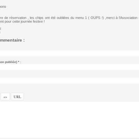
bons
ire de réservation , les chips ont été oubliées du menu 1 ( OUPS !) ,merci à l'Association
t pour cette journée festive !
2
g
mmentaire :
n publiée) * :