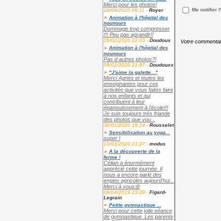
Merci pour les photos!
Me notifier
28/09/2020 09:11 -
Royer
Animation à l'hôpital des
nounours
Dommage trop compresser
!!! Peu pas agrandir!!
05/02/2020 22:03 -
Doudoux
Votre commentair
Animation à l'hôpital des
nounours
Pas d autres photos?!
05/02/2020 21:57 -
Doudouxx
"J'aime la galette..."
Merci Agnès et toutes les
enseignantes pour ces
activités que vous faites faire
à nos enfants et qui
contribuent à leur
épanouissement à l'école!!!
Je suis toujours très friande
des photos que vou...
30/01/2020 15:14 -
Rousselet
Sensibilisation au yoga...
super !
10/01/2020 21:27 -
modus
A la découverte de la
ferme !
Célian a énormément
apprécié cette journée. Il
nous a encore parlé des
engins agricoles aujourd'hui...
Merci à vous🌼
06/04/2019 23:29 -
Figard-
Legrain
Petite gymnastique ...
Merci pour cette jolie séance
de gymnastique. Les parents