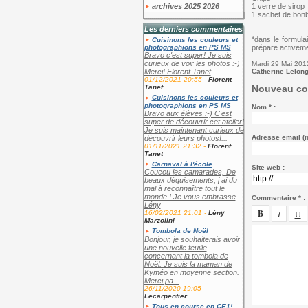
archives 2025 2026
1 verre de sirop
1 sachet de bon
Les derniers commentaires
*dans le formula
Cuisinons les couleurs et
prépare activemen
photographions en PS MS
Bravo c'est super! Je suis
curieux de voir les photos :-)
Mardi 29 Mai 201
Catherine Lelon
Merci! Florent Tanet
01/12/2021 20:55 -
Florent
Nouveau co
Tanet
Cuisinons les couleurs et
photographions en PS MS
Nom * :
Bravo aux élèves :-) C'est
super de découvrir cet atelier!
Je suis maintenant curieux de
Adresse email (no
découvrir leurs photos!...
01/11/2021 21:32 -
Florent
Tanet
Carnaval à l'école
Site web :
Coucou les camarades, De
beaux déguisements, j ai du
mal à reconnaître tout le
monde ! Je vous embrasse
Commentaire * :
Lény
16/02/2021 21:01 -
Lény
Marzolini
Tombola de Noël
Bonjour, je souhaiterais avoir
une nouvelle feuille
concernant la tombola de
Noël. Je suis la maman de
Kyméo en moyenne section.
Merci pa...
26/11/2020 19:05 -
Lecarpentier
Tous en course en CE1!