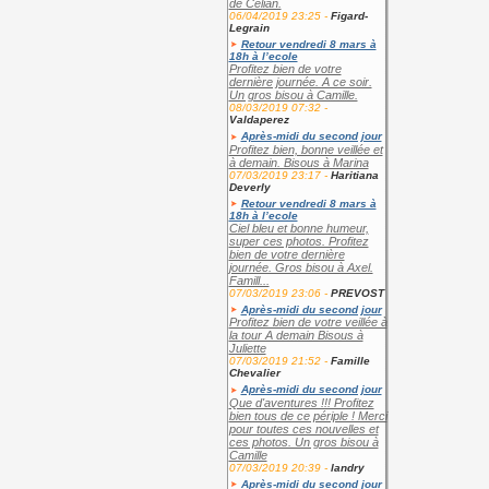
de Célian.
06/04/2019 23:25 -
Figard-
Legrain
Retour vendredi 8 mars à
18h à l’ecole
Profitez bien de votre
dernière journée. A ce soir.
Un gros bisou à Camille.
08/03/2019 07:32 -
Valdaperez
Après-midi du second jour
Profitez bien, bonne veillée et
à demain. Bisous à Marina
07/03/2019 23:17 -
Haritiana
Deverly
Retour vendredi 8 mars à
18h à l’ecole
Ciel bleu et bonne humeur,
super ces photos. Profitez
bien de votre dernière
journée. Gros bisou à Axel.
Famill...
07/03/2019 23:06 -
PREVOST
Après-midi du second jour
Profitez bien de votre veillée à
la tour A demain Bisous à
Juliette
07/03/2019 21:52 -
Famille
Chevalier
Après-midi du second jour
Que d'aventures !!! Profitez
bien tous de ce périple ! Merci
pour toutes ces nouvelles et
ces photos. Un gros bisou à
Camille
07/03/2019 20:39 -
landry
Après-midi du second jour