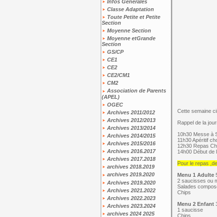
Infos Générales
Classe Adaptation
Toute Petite et Petite
Section
Moyenne Section
Moyenne etGrande
Section
GS/CP
CE1
CE2
CE2/CM1
CM2
Association de Parents
(APEL)
OGEC
Cette semaine cir
Archives 2011/2012
Archives 2012/2013
Rappel de la jou
Archives 2013/2014
10h30 Messe à S
Archives 2014/2015
11h30 Apéritif cho
Archives 2015/2016
12h30 Repas Ch
Archives 2016.2017
14h00 Début de 
Archives 2017.2018
Pour le repas ,d
archives 2018.2019
archives 2019.2020
Menu 1 Adulte
2 saucisses ou 
Archives 2019.2020
Salades compos
Archives 2021.2022
Chips
Archives 2022.2023
Menu 2 Enfant
Archives 2023.2024
1 saucisse
archives 2024 2025
Chips