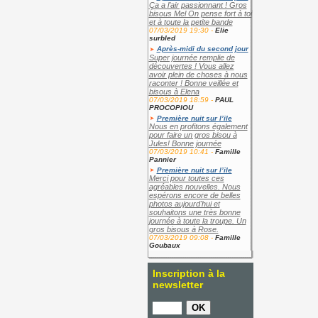
Ça a l’air passionnant ! Gros
bisous Mel On pense fort à toi
et à toute la petite bande
07/03/2019 19:30 -
Elie
surbled
Après-midi du second jour
Super journée remplie de
découvertes ! Vous allez
avoir plein de choses à nous
raconter ! Bonne veillée et
bisous à Elena
07/03/2019 18:59 -
PAUL
PROCOPIOU
Première nuit sur l’ile
Nous en profitons également
pour faire un gros bisou à
Jules! Bonne journée
07/03/2019 10:41 -
Famille
Pannier
Première nuit sur l’ile
Merci pour toutes ces
agréables nouvelles. Nous
espérons encore de belles
photos aujourd'hui et
souhaitons une très bonne
journée à toute la troupe. Un
gros bisous à Rose.
07/03/2019 09:08 -
Famille
Goubaux
Inscription à la
newsletter