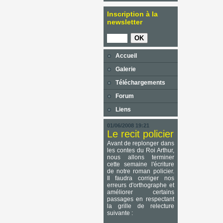
Inscription à la
newsletter
Accueil
Galerie
Téléchargements
Forum
Liens
01/06/2008 19:21
Le recit policier
Avant de replonger dans
les contes du Roi Arthur,
nous allons terminer
cette semaine l'écriture
de notre roman policier.
Il faudra corriger nos
erreurs d'orthographe et
améliorer certains
passages en respectant
la grille de relecture
suivante :