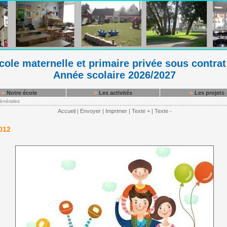
ole maternelle et primaire privée sous contrat
Année scolaire 2026/2027
Notre école
Les activités
Les projets
générales
Accueil
|
Envoyer
|
Imprimer
|
Texte +
|
Texte -
012