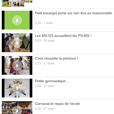
Petit escargot,porte sur son dos,sa maisonnette
...
2:33 - 7 vues
Les MS-GS accueillent les PS-MS !
0:53 - 35 vues
C'est chouette la peinture !
1:13 - 17 vues
Petite gymnastique ...
1:59 - 27 vues
Carnaval et repas de l'école
3:16 - 67 vues