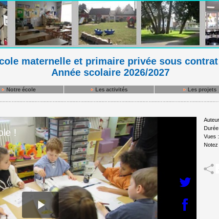
ole maternelle et primaire privée sous contrat
Année scolaire 2026/2027
Notre école
Les activités
Les projets
Auteur
Durée
Vues 
Notez