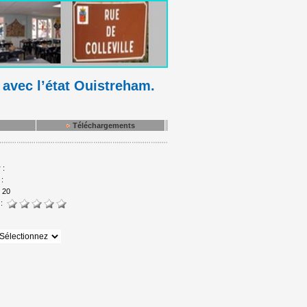
 avec l’état Ouistreham.
Téléchargements
 :
 :
:
20
 :