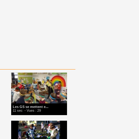
Les GS se mettent e...
11 sec
- Vues : 29