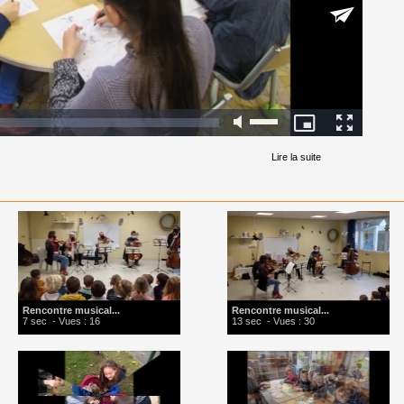
Lire la suite
Rencontre musical...
Rencontre musical...
7 sec
- Vues : 16
13 sec
- Vues : 30